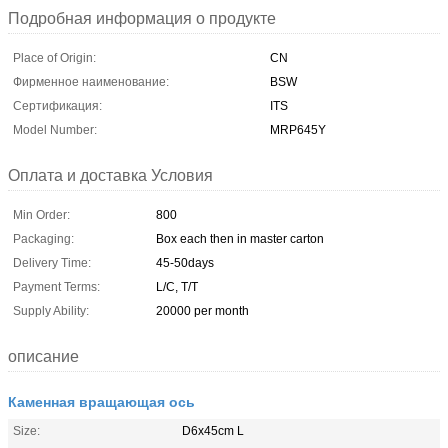
Подробная информация о продукте
Place of Origin:
CN
Фирменное наименование:
BSW
Сертификация:
ITS
Model Number:
MRP645Y
Оплата и доставка Условия
Min Order:
800
Packaging:
Box each then in master carton
Delivery Time:
45-50days
Payment Terms:
L/C, T/T
Supply Ability:
20000 per month
описание
Каменная вращающая ось
Size:
D6x45cm L