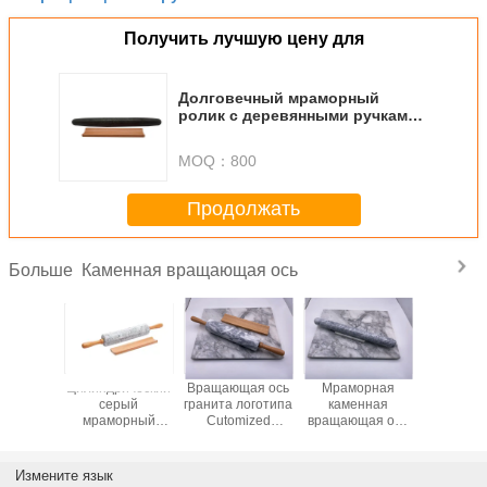
Получить лучшую цену для
Долговечный мраморный
ролик с деревянными ручками
для проката теста
MOQ：
800
Продолжать
Каменная вращающая ось
Больше
орно-
Цилиндрический
Вращающая ось
Мраморная
Полиров
й ролик
серый
гранита логотипа
каменная
мрамо
сокой
мраморный
Cutomized
вращающая ось
ролик с ру
ойкостью
ролик с высокой
каменная
отполировала
нержав
термостойкостью
отполировала
ровное Dia39cm
ста
ровное
4cmL
Измените язык