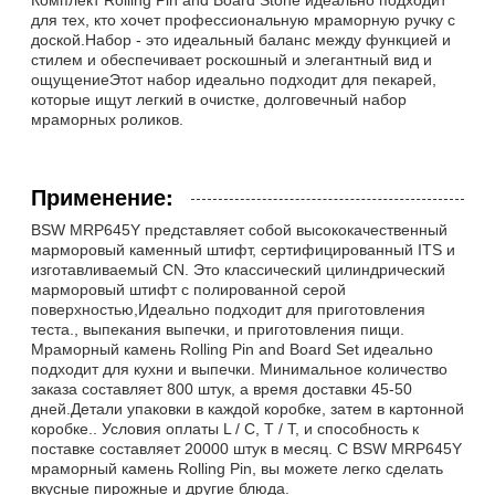
для тех, кто хочет профессиональную мраморную ручку с
доской.Набор - это идеальный баланс между функцией и
стилем и обеспечивает роскошный и элегантный вид и
ощущениеЭтот набор идеально подходит для пекарей,
которые ищут легкий в очистке, долговечный набор
мраморных роликов.
Применение:
BSW MRP645Y представляет собой высококачественный
марморовый каменный штифт, сертифицированный ITS и
изготавливаемый CN. Это классический цилиндрический
марморовый штифт с полированной серой
поверхностью,Идеально подходит для приготовления
теста., выпекания выпечки, и приготовления пищи.
Мраморный камень Rolling Pin and Board Set идеально
подходит для кухни и выпечки. Минимальное количество
заказа составляет 800 штук, а время доставки 45-50
дней.Детали упаковки в каждой коробке, затем в картонной
коробке.. Условия оплаты L / C, T / T, и способность к
поставке составляет 20000 штук в месяц. С BSW MRP645Y
мраморный камень Rolling Pin, вы можете легко сделать
вкусные пирожные и другие блюда.