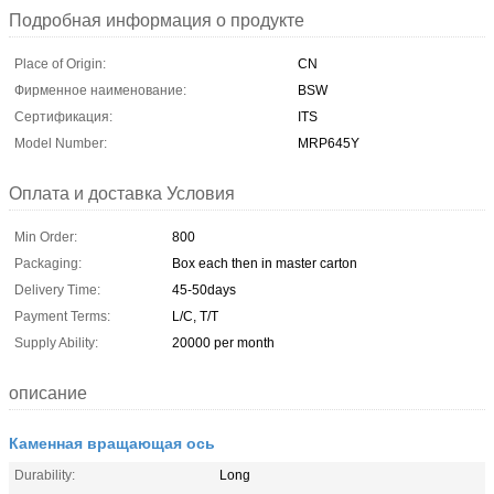
Подробная информация о продукте
Place of Origin:
CN
Фирменное наименование:
BSW
Сертификация:
ITS
Model Number:
MRP645Y
Оплата и доставка Условия
Min Order:
800
Packaging:
Box each then in master carton
Delivery Time:
45-50days
Payment Terms:
L/C, T/T
Supply Ability:
20000 per month
описание
Каменная вращающая ось
Durability:
Long