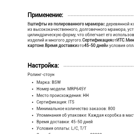
Применение:
В
штифты из полированного мрамора
с деревянной 
из высококачественного, долговечного мрамора, уст
цилиндрическую форму, что облегчает его использов
изделий и многого другого.
Сертификация
от
ИТС
.
Мин
картоне
.
Время доставки
это
45-50 дней
и условия опл
Настройка:
Ролинг-стоун
Марка: BSW
Номер модели: MRP645Y
Место происхождения: НН
Сертификация: ITS
Минимальное количество заказов: 800
Упоминания об упаковке: Каждая коробка в мас
Время доставки: 45-50 дней
Условия оплаты: L/C, T/T