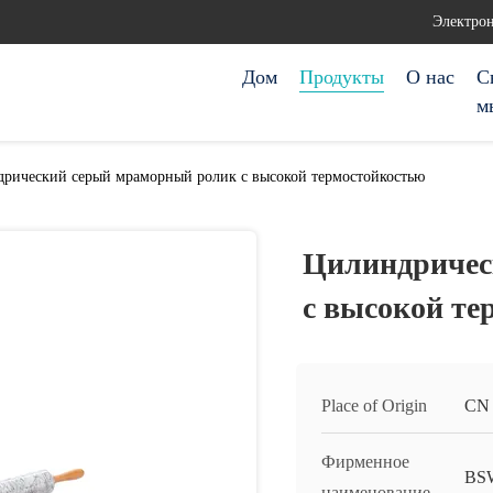
Электрон
Дом
Продукты
О нас
С
м
рический серый мраморный ролик с высокой термостойкостью
Цилиндричес
с высокой те
Place of Origin
CN
Фирменное
BS
наименование