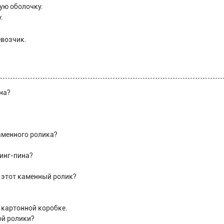
ую оболочку.
.
евозчик.
на?
аменного ролика?
линг-пина?
 этот каменный ролик?
 картонной коробке.
ой ролики?