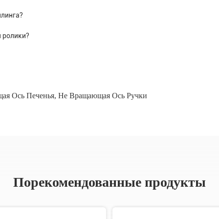
ллинга?
й ролики?
ая Ось Печенья
,
Не Вращающая Ось Ручки
Порекомендованные продукты