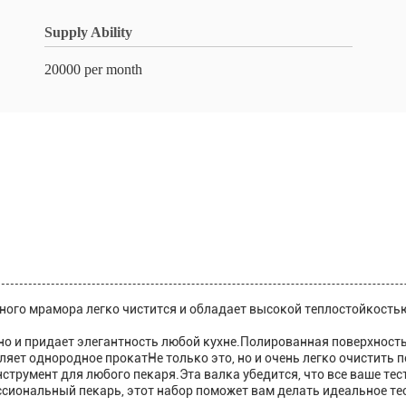
Supply Ability
20000 per month
ного мрамора легко чистится и обладает высокой теплостойкостью
но и придает элегантность любой кухне.Полированная поверхност
ляет однородное прокатНе только это, но и очень легко очистить 
трумент для любого пекаря.Эта валка убедится, что все ваше тес
сиональный пекарь, этот набор поможет вам делать идеальное те