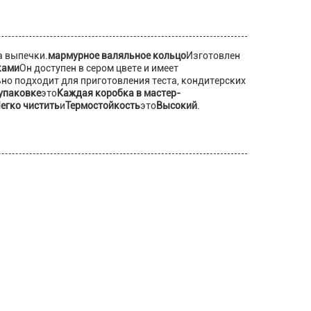
а выпечки.
мармурное валяльное кольцо
Изготовлен
ками
Он доступен в сером цвете и имеет
ьно подходит для приготовления теста, кондитерских
упаковке
это
Каждая коробка в мастер-
егко чистить
и
Термостойкость
это
Высокий
.