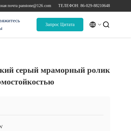
ная почта panstone@126.com
ТЕЛЕФОН: 86-029-88210648
вяжитесь


Запрос Цитата
ы
кий серый мраморный ролик
рмостойкостью
W