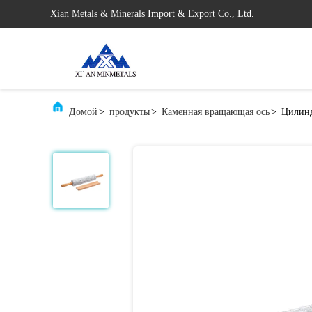
Xian Metals & Minerals Import & Export Co., Ltd.
Домой
>
продукты
>
Каменная вращающая ось
>
Цилинд