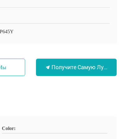
P645Y
Получите Самую Лучшую Цену
 Мы
Color: