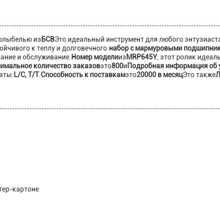
колыбелью из
БСВ
Это идеальный инструмент для любого энтузиаст
ойчивого к теплу и долговечного.
набор с мармуровыми подшипни
ание и обслуживание.
Номер модели
из
MRP645Y
, этот ролик идеал
имальное количество заказов
это
800
и
Подробная информация об 
аты:
L/C, T/T
.
Способность к поставкам
это
20000 в месяц
Это также
Л
тер-картоне