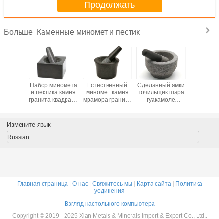
Продолжать
Каменные миномет и пестик
Больше
етка
Набор миномета
Естественный
Сделанный ямки
Мрамо
ета и
и пестика камня
миномет камня
точильщик шара
специи 
а камня
гранита квадрата
мрамора гранита
гуакамоле
миноме
качества
изготовленный
и Kitchenware
Molcajete набора
пестика 
авливая
на заказ для
прессы пестика
миномета и
медиц
бор
кухни
установленный
пестика
установ
Измените язык
ьщика
поверхностного
смешива
цины
тяжелого
коло
Russian
гранита
каменный
Главная страница
|
О нас
|
Свяжитесь мы
|
Карта сайта
|
Политика
уединения
Взгляд настольного компьютера
Copyright © 2019 - 2025 Xian Metals & Minerals Import & Export Co., Ltd..