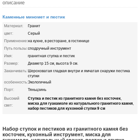
описание
Каменные миномет и пестик
Материал:
Гранит
цвет:
Серый
Применение:
на кухне, в ресторане, в гостинице
Путь пользы:
сподручный инструмент
Имя:
гранитная ступка и пестик
Размер:
Диаметр 15 см, высота 9 см.
Заканчивать:
Шероховатая гладкая внутри и ямчатая снаружи пестика
ступки
особенность:
Экологичный
Порт:
Тяньцзинь
Ступка и пестик из гранитного камня без косточек
Высокий
,
миска для гуакамоле из натурального гранитного камня
,
свет:
набор пестиков для кухонной ступки 9 см
Набор ступок и пестиков из гранитного камня без
косточек, кухонный инструмент, миска для