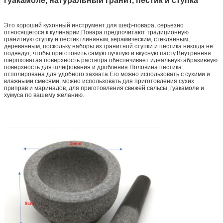
гуакамоле, натуральный гранит, пестик и ступка
Это хороший кухонный инструмент для шеф-повара, серьезно
относящегося к кулинарии.Повара предпочитают традиционную
гранитную ступку и пестик глиняным, керамическим, стеклянным,
деревянным, поскольку наборы из гранитной ступки и пестика никогда не
подведут, чтобы приготовить самую лучшую и вкусную пасту.Внутренняя
шероховатая поверхность раствора обеспечивает идеальную абразивную
поверхность для шлифования и дробления.Половина пестика
отполирована для удобного захвата.Его можно использовать с сухими и
влажными смесями, можно использовать для приготовления сухих
приправ и маринадов, для приготовления свежей сальсы, гуакамоле и
хумуса по вашему желанию.