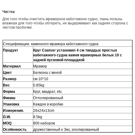
Чистка
Для того чтобы очистить мраморное каботажное судно, ткань пользы
влажная для того чтобы обтереть, не выдерживает как задняя сторона с
листом пробочки.
Спецификации. каменного мрамора каботажного судна
Продукт
Круг Coatser установил 4 см твердых простых
каботажного судна камня мраморных белых 10 с
задней пусковой площадкой
Материал
Мрамор
Цвет
Белизна с веной
Размер
см 10*10
Вес
0.85kg
Форма
Круг, квадрат, etc.
Финиш
Отполированный
Упаковка
Каждое в коробке
Измерения.
26x24x13cm
G.W.
8.5kg
MOQ
800 наборов
Особенность
дружественный к Эко, изолированный