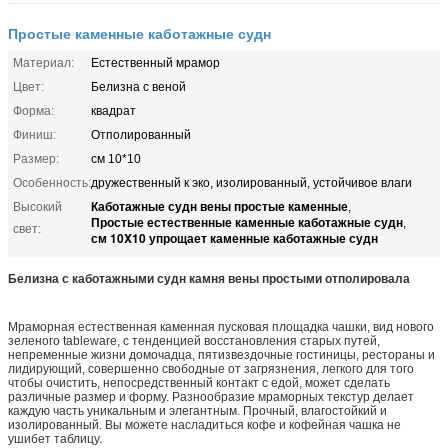
Простые каменные каботажные судн
Материал:
Естественный мрамор
Цвет:
Белизна с веной
Форма:
квадрат
Финиш:
Отполированный
Размер:
см 10*10
Особенность:
дружественный к эко, изолированный, устойчивое влаги
Каботажные судн вены простые каменные
Высокий
,
Простые естественные каменные каботажные судн
,
свет:
см 10X10 упрощает каменные каботажные судн
Белизна с каботажными судн камня вены простыми отполировала
Мраморная естественная каменная пусковая площадка чашки, вид нового
зеленого tableware, с тенденцией восстановления старых путей,
непременные жизни домочадца, пятизвездочные гостиницы, рестораны и
лидирующий, совершенно свободные от загрязнения, легкого для того
чтобы очистить, непосредственный контакт с едой, может сделать
различные размер и форму. Разнообразие мраморных текстур делает
каждую часть уникальным и элегантным. Прочный, влагостойкий и
изолированный. Вы можете насладиться кофе и кофейная чашка не
ушибет таблицу.