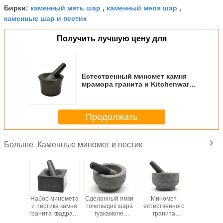
каменный мять шар
каменный меля шар
Бирки:
,
,
каменные шар и пестик
Получить лучшую цену для
Естественный миномет камня
мрамора гранита и Kitchenware
прессы пестика установленный
Продолжать
Каменные миномет и пестик
Больше
етка
Набор миномета
Сделанный ямки
Миномет
Мрамо
ета и
и пестика камня
точильщик шара
естественного
специи 
а камня
гранита квадрата
гуакамоле
гранита
миноме
качества
изготовленный
Molcajete набора
каменный и
пестика 