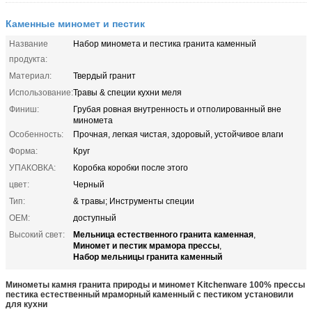
Каменные миномет и пестик
Название
Набор миномета и пестика гранита каменный
продукта:
Материал:
Твердый гранит
Использование:
Травы & специи кухни меля
Финиш:
Грубая ровная внутренность и отполированный вне
миномета
Особенность:
Прочная, легкая чистая, здоровый, устойчивое влаги
Форма:
Круг
УПАКОВКА:
Коробка коробки после этого
цвет:
Черный
Тип:
& травы; Инструменты специи
OEM:
доступный
Мельница естественного гранита каменная
Высокий свет:
,
Миномет и пестик мрамора прессы
,
Набор мельницы гранита каменный
Минометы камня гранита природы и миномет Kitchenware 100% прессы
пестика естественный мраморный каменный с пестиком установили
для кухни