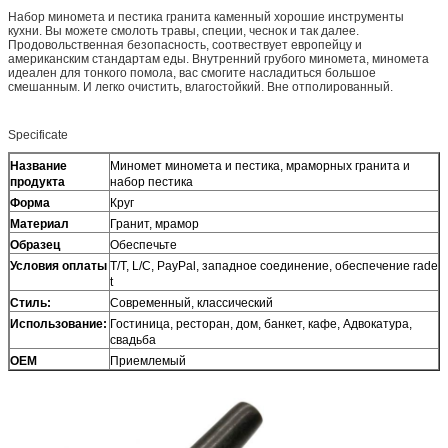
Набор миномета и пестика гранита каменный хорошие инструменты
кухни. Вы можете смолоть травы, специи, чеснок и так далее.
Продовольственная безопасность, соотвествует европейцу и
американским стандартам еды. Внутренний грубого миномета, миномета
идеален для тонкого помола, вас смогите насладиться большое
смешанным. И легко очистить, влагостойкий. Вне отполированный.
Specificate
Название
Миномет миномета и пестика, мраморных гранита и
продукта
набор пестика
Форма
Круг
Материал
Гранит, мрамор
Образец
Обеспечьте
Условия оплаты
T/T, L/C, PayPal, западное соединение, обеспечение rade
t
Стиль:
Современный, классический
Использование:
Гостиница, ресторан, дом, банкет, кафе, Адвокатура,
свадьба
OEM
Приемлемый