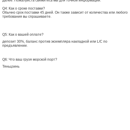
далее. Пожалуйста свяжитесь мы для точной информации.
Q4: Как о сроке поставки?
Обычно срок поставки 45 дней. Он также зависит от количества или любого
требования вы спрашиваете.
Q5: Как о вашей оплате?
депозит 30%, баланс против экземпляра накладной или L/C по
предъявлении.
Q6: Что ваш грузя морской порт?
Тяньцзинь